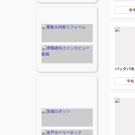
飲
バックパネ
学校