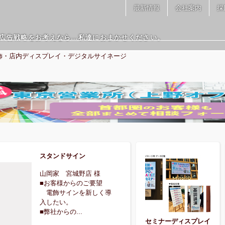
最新情報
会社案内
採
広告戦略をお考えなら…私達におまかせください。
飾・店内ディスプレイ・デジタルサイネージ
スタンドサイン
山岡家 宮城野店 様
■お客様からのご要望
電飾サインを新しく導
入したい。
■弊社からの...
セミナーディスプレイ