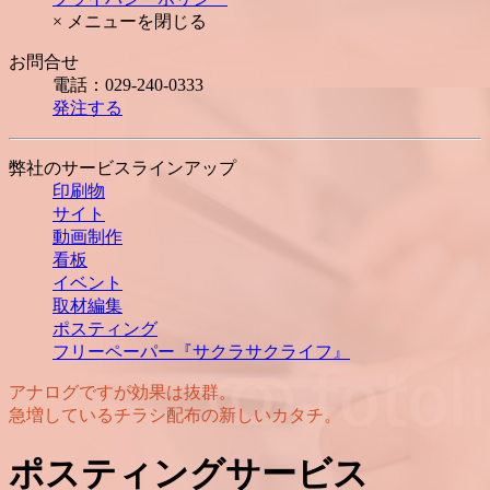
× メニューを閉じる
お問合せ
電話：029-240-0333
発注する
弊社のサービスラインアップ
印刷物
サイト
動画制作
看板
イベント
取材編集
ポスティング
フリーペーパー『サクラサクライフ』
アナログですが効果は抜群。
急増しているチラシ配布の新しいカタチ。
ポスティングサービス