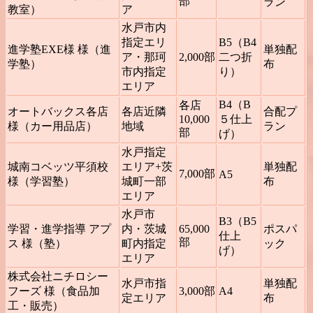
部
ラン
教室）
ア
水戸市内
指定エリ
B5（B4
進学塾EXE様 様（進
単独配
ア・那珂
2,000部
二つ折
学塾）
布
市内指定
り）
エリア
B4（B
各店
オートバックス各店
各店近隣
合配プ
10,000
５仕上
様（カー用品店）
地域
ラン
部
げ）
水戸指定
城南コベッツ平須校
エリア+茨
単独配
7,000部
A5
様（学習塾）
城町一部
布
エリア
水戸市
B3（B5
学習・進学指導 アプ
内・茨城
65,000
ポスパ
仕上
部
ス 様（塾）
町内指定
ック
げ）
エリア
株式会社ニチロシー
水戸市指
単独配
フーズ 様（食品加
3,000部
A4
定エリア
布
工・販売）