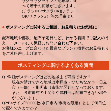
サクラサクライフの配布率に比
べて若干の変動がございます。
(チラシNG/サクラOK)(チラシ
OK/サクラNG）等の理由より
●
ポスティングに関するご相談、お見積りはお気軽に！
配布地域や部数、配布予定日など、わかる範囲でご記入のう
え、、メールにて気軽にお問い合わせ下さい。
お客様のニーズに合わせた最適なプランと概算のお見積もり
をご連絡差し上げます。
ポスティングに関するよくある質問
Q1:単独ポスティングはどの地域まで可能ですか？
現在お請けできる地域は水戸市・ひたちなか市・日立
市（一部）・那珂市（市街地区）となっております。
また、各市町村の山間部や農村部は配布できない場合
がございます。
Q2:B4サイズ/50,000枚(水戸市内/市街地限定）として何日位
で配布できますか？