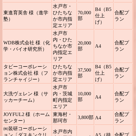
水戸市・
B4（B5
東進育英舎 様（進学
ひたちな
70,000
合配プ
仕上
部
塾）
か市内指
ラン
げ）
定エリア
水戸市
内・ひた
WDB株式会社 様（化
合配プ
20,000
ちなか市
A4
部
学・バイオ研究所）
ラン
内指定エ
リア
タビーコーポレーシ
ひたちな
B4（B5
合配プ
37,500
ョン株式会社 様（フ
か市内指
仕上
部
ラン
ランチャイジー）
定エリア
げ）
水戸市
大洗ヴェレン 様（サ
内・茨城
10,000
合配プ
A4
部
ッカーチーム）
町内指定
ラン
エリア
JOYFUL2 様（ホーム
東海村・
合配プ
3,800部
A4
センター）
那珂市
ラン
㈱装研コーポレーシ
水戸市内
ョン〔ダスキンクリ
A5（持
合配プ