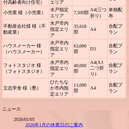
付高齢者向け住宅）
エリア
水戸指定
A4(三つ
単独配
小売業 様（小売業）
7,500部
エリア
折り)
布
水戸市内
不動産会社様 様（不
合配プ
35,618
指定エリ
A4
部
動産業）
ラン
ア
水戸市内
ハウスメーカー 様
合配プ
63,000
指定エリ
D3
部
（ハウスメーカー）
ラン
ア
水戸市内
A4(A3
フォトスタジオ 様
合配プ
40,000
二つ折
指定エリ
部
（フォトスタジオ）
ラン
り)
ア
ひたちな
合配プ
13,000
立志学舎 様（塾）
か市内指
A4
部
ラン
定エリア
ニュース
2026/01/05
2026年1月の休業日のご案内