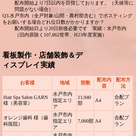
配布開始より7日以内を目指しております。（天候等に
問題がない場合）
Q3.水戸市内（全戸対象/山間・農村部含む）でポスティング
をお願いする場合どれ位日数がかかりますか？
配布開始日より20日前後必要です 実績：水戸市内
（旧内原除く107,862世帯、H23年度実施）
看板製作・店舗装飾＆デ
ィスプレイ実績
配布内
配布方
お客様
地域
部数
容
法
水戸市内
合配プ
Hair Spa Salon GARN
11,940
指定エリ
A4
様（美容室）
部
ラン
ア
水戸市内
オレンジ歯科 様（歯
合配プ
指定エリ
7,000部
A4
科医院）
ラン
ア
水戸市内