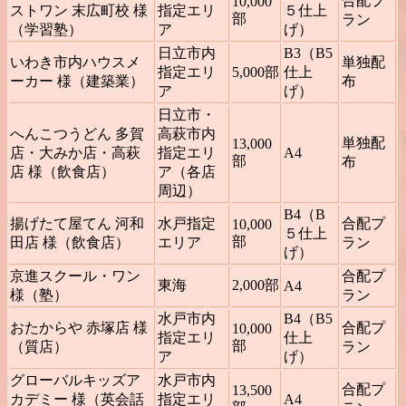
合配プ
10,000
ストワン 末広町校 様
指定エリ
５仕上
部
ラン
（学習塾）
ア
げ）
日立市内
B3（B5
いわき市内ハウスメ
単独配
指定エリ
5,000部
仕上
ーカー 様（建築業）
布
ア
げ）
日立市・
へんこつうどん 多賀
高萩市内
単独配
13,000
店・大みか店・高萩
指定エリ
A4
部
布
店 様（飲食店）
ア（各店
周辺）
B4（B
揚げたて屋てん 河和
水戸指定
合配プ
10,000
５仕上
部
田店 様（飲食店）
エリア
ラン
げ）
京進スクール・ワン
合配プ
東海
2,000部
A4
様（塾）
ラン
水戸市内
B4（B5
おたからや 赤塚店 様
合配プ
10,000
指定エリ
仕上
部
（質店）
ラン
ア
げ）
グローバルキッズア
水戸市内
合配プ
13,500
カデミー 様（英会話
指定エリ
A4