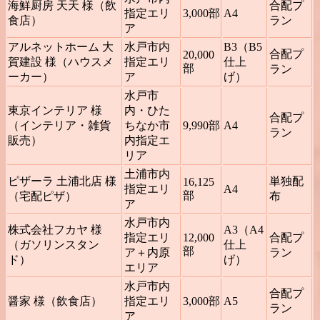
海鮮厨房 天天 様（飲
合配プ
指定エリ
3,000部
A4
食店）
ラン
ア
アルネットホーム 大
水戸市内
B3（B5
合配プ
20,000
賀建設 様（ハウスメ
指定エリ
仕上
部
ラン
ーカー）
ア
げ）
水戸市
東京インテリア 様
内・ひた
合配プ
（インテリア・雑貨
ちなか市
9,990部
A4
ラン
販売）
内指定エ
リア
土浦市内
ピザーラ 土浦北店 様
単独配
16,125
指定エリ
A4
部
（宅配ピザ）
布
ア
水戸市内
株式会社フカヤ 様
A3（A4
指定エリ
12,000
合配プ
（ガソリンスタン
仕上
部
ア＋内原
ラン
ド）
げ）
エリア
水戸市内
合配プ
醤家 様（飲食店）
指定エリ
3,000部
A5
ラン
ア