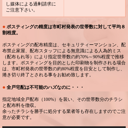
し媒体による過剰請求に
ご注意下さい。
●
ポスティングの精度は市町村発表の世帯数に対して平均８
割程度。
ポスティングの配布精度は、セキュリティーマンション、配
布禁止家屋、配布スタッフによる無意識による人為的ミス
（配布もれ等）により指定世帯数の約70%～90%程度で推移
します。ポスティングを目的とした印刷物を制作される場合
は、市町村発表の世帯数の約80%程度を目安として制作し、
捲き切り終了とされる事をお勧め致します。
●
全戸宅配は不可能のハズなのに・・・
指定地域全戸配布（100%）を装い、その世帯数分のチラシ
と配布料を徴収。
余ったチラシを勝手に処分する業者等も存在しますのでご注
意が必要です。