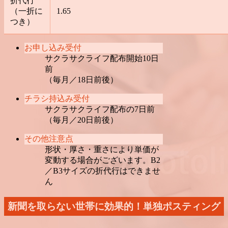
折代行
（一折に
1.65
つき）
お申し込み受付
サクラサクライフ配布開始10日
前
（毎月／18日前後）
チラシ持込み受付
サクラサクライフ配布の7日前
（毎月／20日前後）
その他注意点
形状・厚さ・重さにより単価が
変動する場合がございます。B2
／B3サイズの折代行はできませ
ん
新聞を取らない世帯に効果的！単独ポスティング