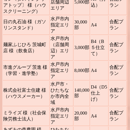
店舗周辺
5,000部
アトップ〕 様（ハウ
込）
ラン
エリア
スクリーニング）
水戸市内
日の丸石油 様（ガソ
合配プ
30,000
指定エリ
A4
部
リンスタンド）
ラン
ア
水戸市内
B4（B
麺家ふじひろ 茨城町
（店舗周
合配プ
3,000部
５仕立
店 様（飲食店）
辺）エリ
ラン
て）
ア
水戸市内
市進グループ 茨進 様
合配プ
指定エリ
8,000部
A4
（学習・進学塾）
ラン
ア
水戸市・
D4（D5
株式会社富士住建 様
ひたちな
140,000
合配プ
仕上
部
（ハウスメーカー）
か市内全
ラン
げ）
域
水戸市内
ミライズ 様（社会保
合配プ
20,000
指定エリ
A4
部
険労務士法人）
ラン
ア
あずみの森農園 様
ひたちな