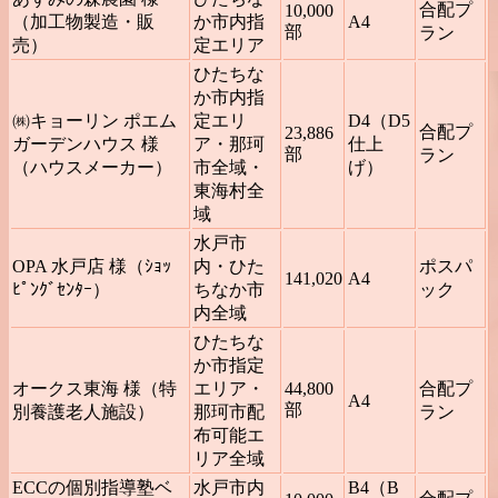
合配プ
10,000
（加工物製造・販
か市内指
A4
部
ラン
売）
定エリア
ひたちな
か市内指
㈱キョーリン ポエム
定エリ
D4（D5
合配プ
23,886
ガーデンハウス 様
ア・那珂
仕上
部
ラン
（ハウスメーカー）
市全域・
げ）
東海村全
域
水戸市
OPA 水戸店 様（ｼｮｯ
内・ひた
ポスパ
141,020
A4
ﾋﾟﾝｸﾞｾﾝﾀｰ）
ちなか市
ック
内全域
ひたちな
か市指定
オークス東海 様（特
エリア・
44,800
合配プ
A4
部
別養護老人施設）
那珂市配
ラン
布可能エ
リア全域
ECCの個別指導塾ベ
水戸市内
B4（B