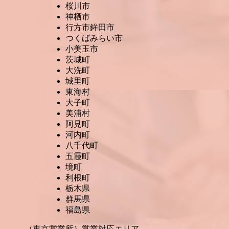
桜川市
神栖市
行方市鉾田市
つくばみらい市
小美玉市
茨城町
大洗町
城里町
東海村
大子町
美浦村
阿見町
河内町
八千代町
五霞町
境町
利根町
栃木県
群馬県
福島県
（東京営業所）営業対応エリア