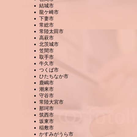
結城市
龍ケ崎市
下妻市
常総市
常陸太田市
高萩市
北茨城市
笠間市
取手市
牛久市
つくば市
ひたちなか市
鹿嶋市
潮来市
守谷市
常陸大宮市
那珂市
筑西市
坂東市
稲敷市
かすみがうら市