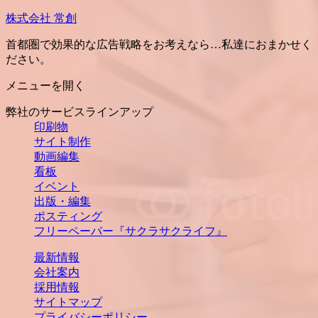
株式会社 常創
首都圏で効果的な広告戦略をお考えなら…私達におまかせく
ださい。
メニューを開く
弊社のサービスラインアップ
印刷物
サイト制作
動画編集
看板
イベント
出版・編集
ポスティング
フリーペーパー『サクラサクライフ』
最新情報
会社案内
採用情報
サイトマップ
プライバシーポリシー