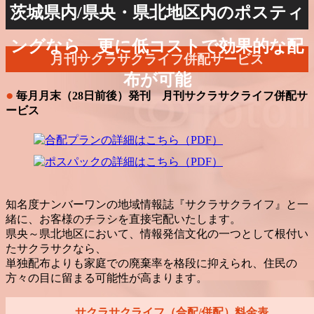
茨城県内/県央・県北地区内のポスティ
ングなら、更に低コストで効果的な配
月刊サクラサクライフ併配サービス
布が可能
●
毎月月末（28日前後）発刊 月刊サクラサクライフ併配サ
ービス
知名度ナンバーワンの地域情報誌『サクラサクライフ』と一
緒に、お客様のチラシを直接宅配いたします。
県央～県北地区において、情報発信文化の一つとして根付い
たサクラサクなら、
単独配布よりも家庭での廃棄率を格段に抑えられ、住民の
方々の目に留まる可能性が高まります。
サクラサクライフ（合配/併配）料金表