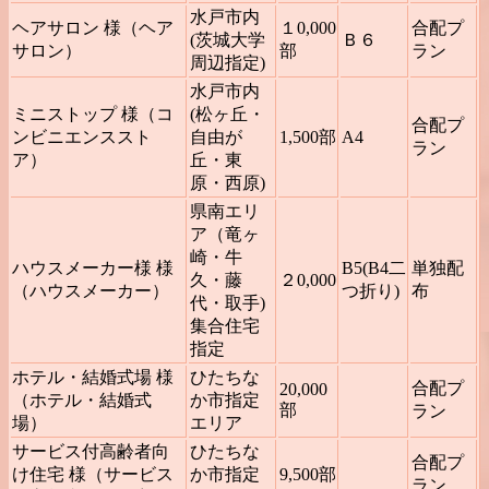
水戸市内
ヘアサロン 様（ヘア
１0,000
合配プ
(茨城大学
Ｂ６
サロン）
部
ラン
周辺指定)
水戸市内
ミニストップ 様（コ
(松ヶ丘・
合配プ
ンビニエンススト
自由が
1,500部
A4
ラン
ア）
丘・東
原・西原)
県南エリ
ア（竜ヶ
崎・牛
ハウスメーカー様 様
B5(B4二
単独配
久・藤
２0,000
（ハウスメーカー）
つ折り)
布
代・取手)
集合住宅
指定
ホテル・結婚式場 様
ひたちな
合配プ
20,000
（ホテル・結婚式
か市指定
部
ラン
場）
エリア
サービス付高齢者向
ひたちな
合配プ
け住宅 様（サービス
か市指定
9,500部
ラン